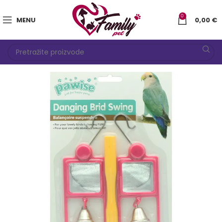
0
MENU
0,00
€