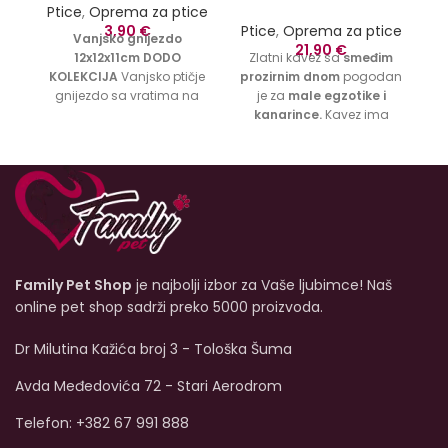
Ptice
,
Oprema za ptice
3,90
€
Ptice
,
Oprema za ptice
P
Vanjsko gnijezdo
21,90
€
12x12x11cm DODO
Zlatni kavez sa
smeđim
K
KOLEKCIJA
Vanjsko ptičje
prozirnim dnom
pogodan
gnijezdo sa vratima na
je za
male egzotike i
n
otvaranje pogodno za
kanarince.
Kavez ima
manje ptice.
zasvođen krov. U kavezu
se nalaze
2 plastična
grgeča,
ljuljaška i 2
hranilice.
Hranilice se
postavljaju unutar kaveza
i ovdje se ubacuju u
otvor
na plastičnoj
rešetki dna.
Hranilice
Family Pet Shop
je najbolji izbor za Vaše ljubimce! Naš
nemaju gornji poklopac.
online pet shop sadrži preko 5000 proizvoda.
Dr Milutina Kažića broj 3 - Tološka Šuma
Avda Međedovića 72 - Stari Aerodrom
Telefon: +382 67 991 888