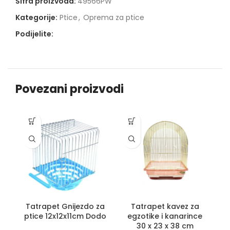
Šifra proizvoda:
49566PW
Kategorije:
Ptice
,
Oprema za ptice
Podijelite:
Povezani proizvodi
Tatrapet Gnijezdo za
Tatrapet kavez za
ptice 12x12x11cm Dodo
egzotike i kanarince
30 x 23 x 38 cm