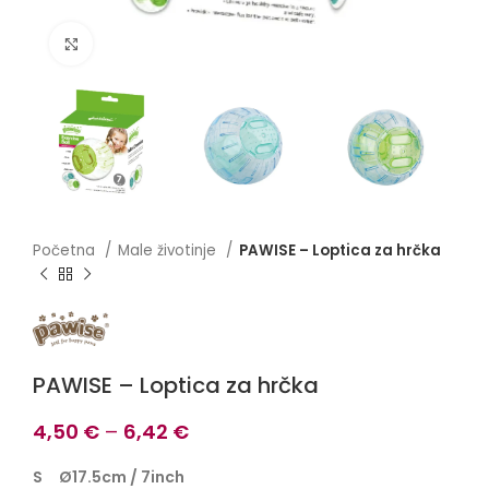
Click to enlarge
Početna
Male životinje
PAWISE – Loptica za hrčka
PAWISE – Loptica za hrčka
4,50
€
–
6,42
€
S Ø17.5cm / 7inch