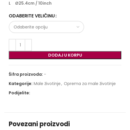
L Ø25.4cm / 10inch
ODABERITE VELIČINU
DODAJ U KORPU
Šifra proizvoda:
-
Kategorije:
Male životinje
,
Oprema za male životinje
Podijelite:
Povezani proizvodi