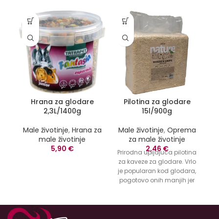
Hrana za glodare
Pilotina za glodare
2,3L/1400g
15l/900g
Male životinje
,
Hrana za
Male životinje
,
Oprema
Ma
male životinje
za male životinje
5,90
€
2,46
€
Prirodna upijajuca pilotina
za kaveze za glodare. Vrlo
je popularan kod glodara,
pogotovo onih manjih jer
se u nju znaju zavlačiti.