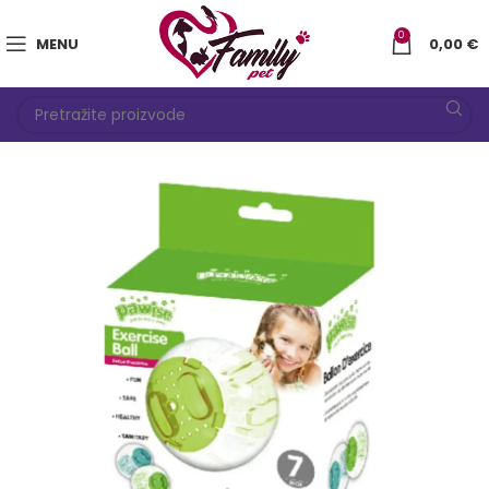
0
MENU
0,00
€