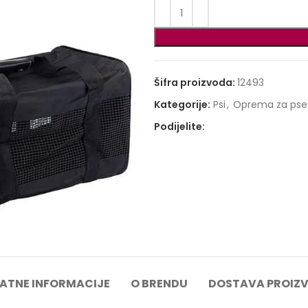
Šifra proizvoda:
12493
Kategorije:
Psi
,
Oprema za pse
Podijelite:
ATNE INFORMACIJE
O BRENDU
DOSTAVA PROIZ