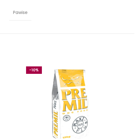
Pawise
-10%
-10%