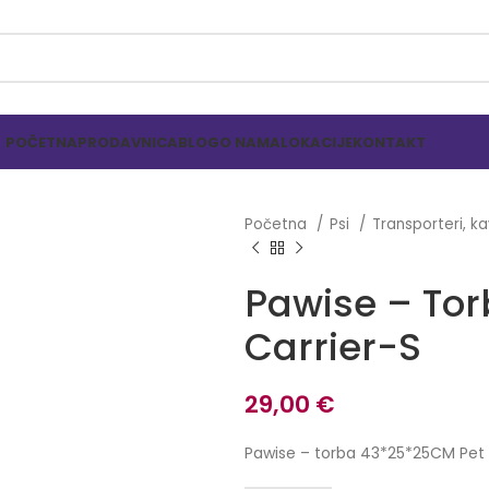
POČETNA
PRODAVNICA
BLOG
O NAMA
LOKACIJE
KONTAKT
Početna
Psi
Transporteri, ka
Pawise – Tor
Carrier-S
29,00
€
Pawise – torba 43*25*25CM Pet 