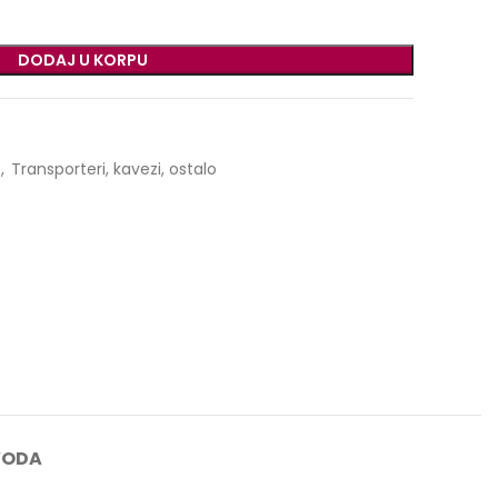
DODAJ U KORPU
,
Transporteri, kavezi, ostalo
VODA