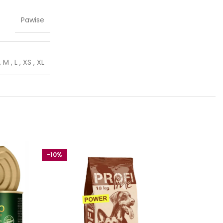
Pawise
,
M
,
L
,
XS
,
XL
-10%
-10%