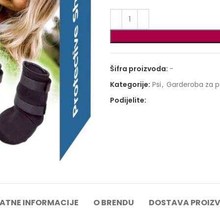
Šifra proizvoda:
-
Kategorije:
Psi
,
Garderoba za p
Podijelite:
ATNE INFORMACIJE
O BRENDU
DOSTAVA PROIZ