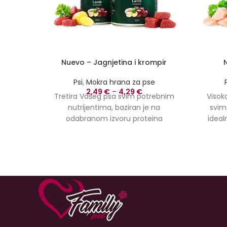
Nuevo – Jagnjetina i krompir
Psi
,
Mokra hrana za pse
2,49
€
–
4,29
€
Tretira Vašeg psa svim potrebnim
Visok
nutrijentima, baziran je na
svim
odabranom izvoru proteina
ideal
jagnjetine i probavnih ugljikohidrata
psa. nu
krompira.
Nuevo Lamb
je potpuno
dobro 
izbalansirana hrana za vašeg psa.
pobol
izvor 
karniv