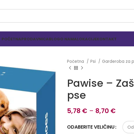
POČETNA
PRODAVNICA
BLOG
O NAMA
LOKACIJE
KONTAKT
Početna
Psi
Garderoba za 
Pawise – Zašt
pse
5,78
€
–
8,70
€
ODABERITE VELIČINU