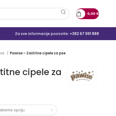
0,00
€
Za sve informacije pozovite:
+382 67 991 888
pse
Pawise – Zaštitne cipele za pse
itne cipele za