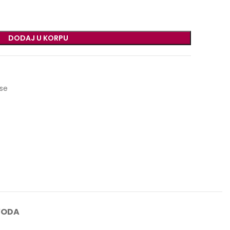
DODAJ U KORPU
se
VODA