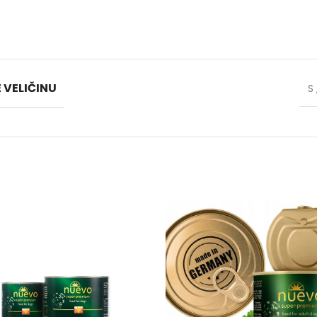
 VELIČINU
S