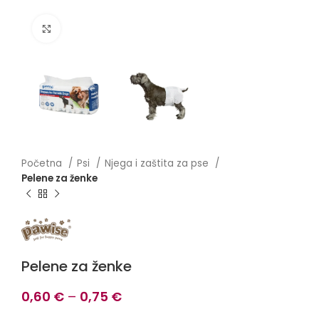
Click to enlarge
Početna
Psi
Njega i zaštita za pse
Pelene za ženke
Pelene za ženke
0,60
€
–
0,75
€