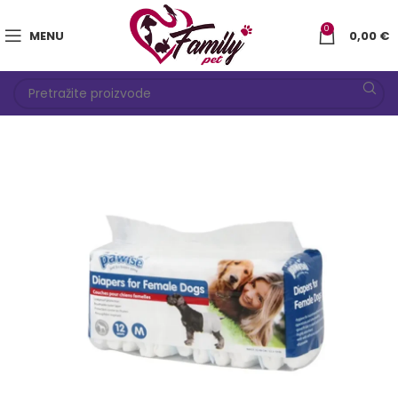
0
MENU
0,00
€