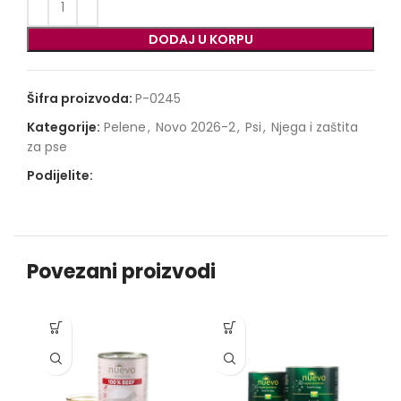
DODAJ U KORPU
Šifra proizvoda:
P-0245
Kategorije:
Pelene
,
Novo 2026-2
,
Psi
,
Njega i zaštita
za pse
Podijelite:
Povezani proizvodi
-1