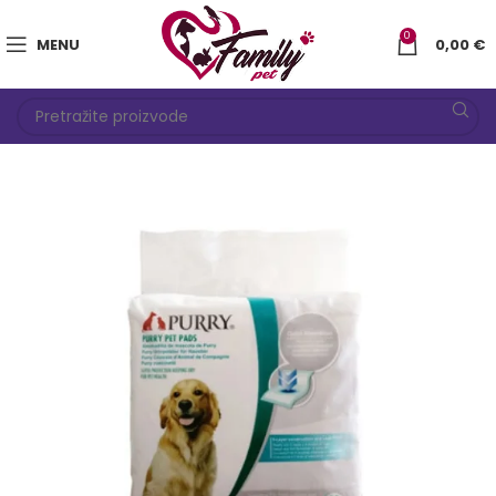
0
MENU
0,00
€