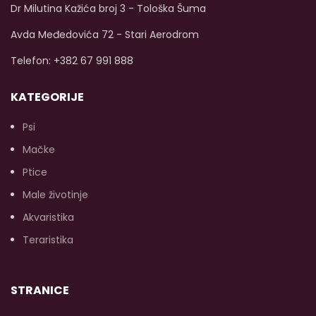
Dostupna veličina od
Dr Milutina Kažića broj 3 - Tološka Šuma
400g.
(k
Avda Međedovića 72 - Stari Aerodrom
p
Telefon: +382 67 991 888
KATEGORIJE
Psi
Mačke
s
Ptice
p
l
Male životinje
Akvaristika
Teraristika
(
k
STRANICE