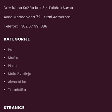
pokretljivost vašeg psa.
pa
Bez vještačkih boja, bez
t
Dr Milutina Kažića broj 3 - Tološka Šuma
aroma ili konzervansa od
početka!
Dostupna
Avda Međedovića 72 - Stari Aerodrom
veličina od 400g.
Telefon: +382 67 991 888
hl
KATEGORIJE
Psi
Mačke
Ptice
Male životinje
Akvaristika
Teraristika
STRANICE