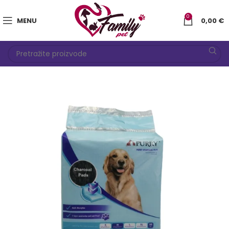
0
MENU
0,00
€