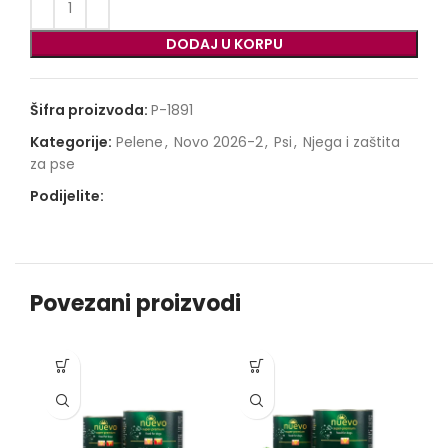
DODAJ U KORPU
Šifra proizvoda:
P-1891
Kategorije:
Pelene
,
Novo 2026-2
,
Psi
,
Njega i zaštita
za pse
Podijelite:
Povezani proizvodi
-1