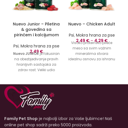
Nuevo Junior – Piletina
Nuevo – Chicken Adult
& govedina sa
pirinčem i kalcijumom
Psi
,
Mokra hrana za pse
P
2,49
€
–
4,29
€
Visoko proteinsko pileće
Psi
,
Mokra hrana za pse
meso sa svim važnim
2,49
€
Nuevo JUNIOR
je fokusiran
mineralima stvara
na obezbjeđivanje pravih
idealnu osnovu za ishranu
lj
hranljivih sastojaka za
vašeg psa. nuevo piletina
zdrav rast. Veliki udio
je vrlo svarljiva, dobro se
O
svježe piletine i govedine
prihvaća i može pomoći u
sadrži bjelančevine mesa
poboljšanju stanja dlake.
visoke biološke vrijednosti.
Odličan izvor životinjskih
nuevo Chicken and Beef
proteina odgovara
go
JUNIOR je uravnotežena
karnivorskim
kompletna ishrana sa
karakteristikama psa.
pravilnim nivoom proteina,
vi
masti, minerala i
e
Family Pet Shop
je najbolji izbor za Vaše ljubimce! Naš
vitamina. Formulisan je
da podrži imunitet i
n
online pet shop sadrži preko 5000 proizvoda.