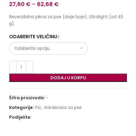
27,60
€
–
62,68
€
Reverzibilna jakna za pse (dvije boje). Ultralight (od 45
g).
ODABERITE VELIČINU
DODAJ U KORPU
Šifra proizvoda:
-
Kategorije:
Psi
,
Garderoba za pse
Podijelite: