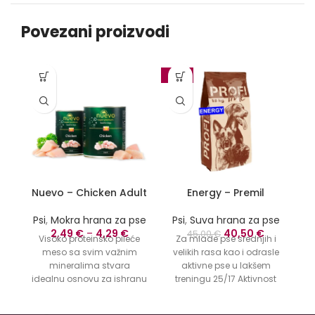
Povezani proizvodi
-10%
-1
Nuevo – Chicken Adult
Energy – Premil
Psi
,
Mokra hrana za pse
Psi
,
Suva hrana za pse
P
Originalna
Trenutna
2,49
€
–
4,29
€
40,50
€
45,00
€
Visoko proteinsko pileće
Za mlade pse srednjih i
cena
cena
meso sa svim važnim
velikih rasa kao i odrasle
je
je:
mineralima stvara
aktivne pse u lakšem
bila:
40,50 €.
idealnu osnovu za ishranu
treningu 25/17 Aktivnost
lj
45,00 €.
vašeg psa. nuevo piletina
ljubimca: Aktivan
je vrlo svarljiva, dobro se
Pakovanje: 18 Kg Uzrast:
O