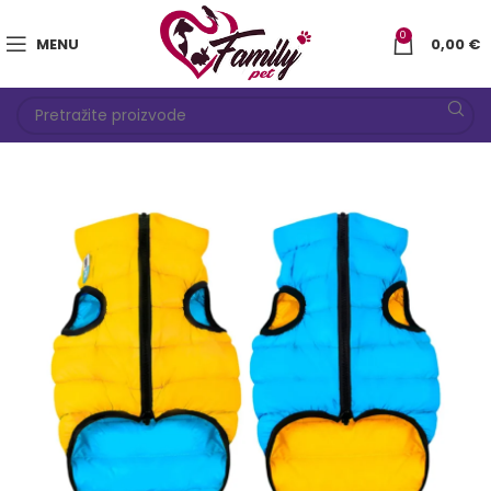
0
MENU
0,00
€