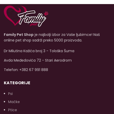
Family Pet Shop
je najbolji izbor za Vaše ljubimce! Naš
online pet shop sadrži preko 5000 proizvoda.
Dr Milutina Kažića broj 3 - Tološka Šuma
Avda Međedovića 72 - Stari Aerodrom
Telefon: +382 67 991 888
KATEGORIJE
Psi
Mačke
Ptice