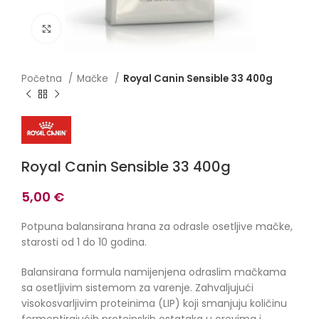
Click to enlarge
Početna
Mačke
Royal Canin Sensible 33 400g
Royal Canin Sensible 33 400g
5,00
€
Potpuna balansirana hrana za odrasle osetljive mačke,
starosti od 1 do 10 godina.
Balansirana formula namijenjena odraslim mačkama
sa osetljivim sistemom za varenje. Zahvaljujući
visokosvarljivim proteinima (LIP) koji smanjuju količinu
fermentirajućih proteinskih ostataka u crevima i