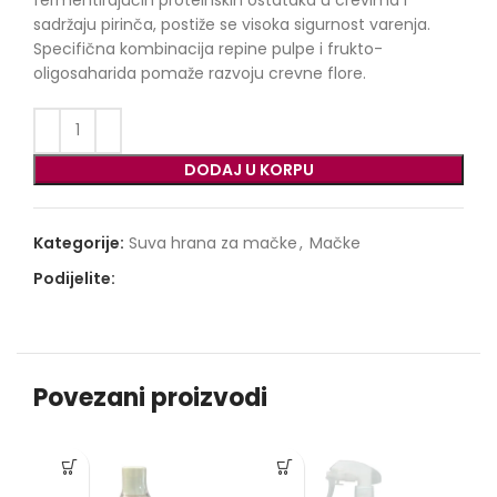
sadržaju pirinča, postiže se visoka sigurnost varenja.
Specifična kombinacija repine pulpe i frukto-
oligosaharida pomaže razvoju crevne flore.
DODAJ U KORPU
Kategorije:
Suva hrana za mačke
,
Mačke
Podijelite:
Povezani proizvodi