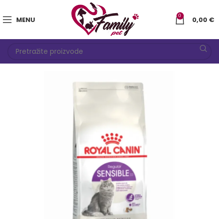
0
MENU
0,00
€