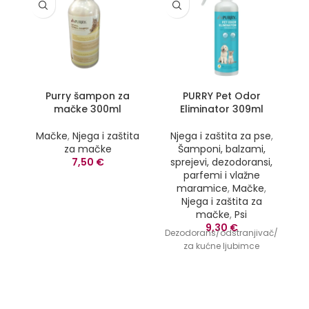
Purry šampon za
PURRY Pet Odor
Pe
mačke 300ml
Eliminator 309ml
N
Mačke
,
Njega i zaštita
Njega i zaštita za pse
,
za mačke
Šamponi, balzami,
s
7,50
€
sprejevi, dezodoransi,
parfemi i vlažne
maramice
,
Mačke
,
Njega i zaštita za
mačke
,
Psi
9,30
€
Dezodorans/odstranjivač/sprej
za kućne ljubimce