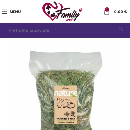
0
MENU
0,00
€