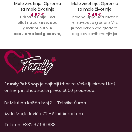
Male životinje
,
Oprema
Male životinje
,
Oprema
M
za male životinje
za male životinje
4,62
€
2,46
€
Prirodna upijajuca
Prirodna upijajuca pilotina
pilotina za kaveze za
za kaveze za glodare. Vrlo
glodare. Vrlo je
je popularan kod glodara,
popularna kod glodavra,
pogotovo onih manjih jer
pogotovo onih manjih jer
se u nju znaju zavlačiti.
se u nju znaju zavlačiti.
Family Pet Shop
je najbolji izbor za Vaše ljubimce! Naš
online pet shop sadrži preko 5000 proizvoda.
Dr Milutina Kažića broj 3 - Tološka Šuma
Avda Međedovića 72 - Stari Aerodrom
Telefon: +382 67 991 888