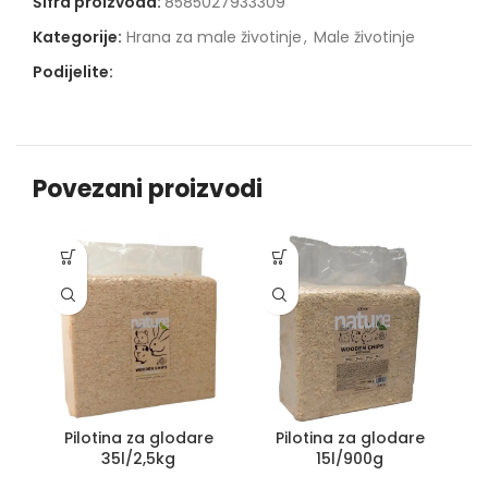
Šifra proizvoda:
8585027933309
Kategorije:
Hrana za male životinje
,
Male životinje
Podijelite:
Povezani proizvodi
Pilotina za glodare
Pilotina za glodare
35l/2,5kg
15l/900g