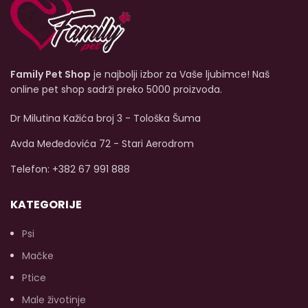
ishranom starijih pasa.
je dobar izvor energije, vrlo
ve
Jagnjeće i juneće meso
svarljiva i posebno
najboljeg kvaliteta u
ukusna.
kombinaciji sa ovsenim
pahuljicama nježno je za
Family Pet Shop
je najbolji izbor za Vaše ljubimce! Naš
želudac vašeg psa i
podržava dug i zdrav
online pet shop sadrži preko 5000 proizvoda.
život.
Dostupna veličina
V
od 400g.
Dr Milutina Kažića broj 3 - Tološka Šuma
o
Avda Međedovića 72 - Stari Aerodrom
Telefon: +382 67 991 888
KATEGORIJE
e
Psi
t
Mačke
p
Ptice
t
Male životinje