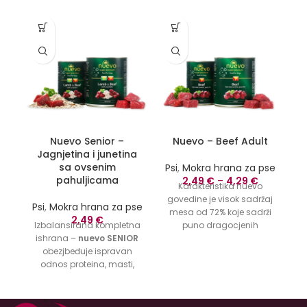
-1
Nuevo Senior –
Nuevo – Beef Adult
Jagnjetina i junetina
sa ovsenim
Psi
,
Mokra hrana za pse
P
pahuljicama
2,49
€
–
4,29
€
Karakteristika nuevo
Z
govedine je visok sadržaj
Psi
,
Mokra hrana za pse
mesa od 72% koje sadrži
2,49
€
Izbalansirana kompletna
puno dragocjenih
Ak
ishrana –
nuevo SENIOR
proteina. Savršeno
obezjbeđuje ispravan
izbalansiran i kompletan
odnos proteina, masti,
sa optimalnim nivoima
Ve
ugljenih hidrata, minerala
svih nutrijenata,
i vitamina kako bi se
esencijalnih vitamina i
zadovoljile potrebe za
minerala. nuevo govedina