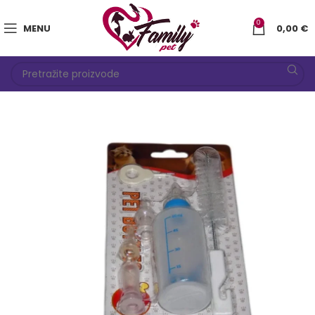
0
MENU
0,00
€