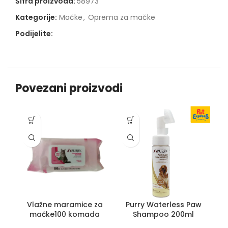
Šifra proizvoda:
58973
Kategorije:
Mačke
,
Oprema za mačke
Podijelite:
Povezani proizvodi
Vlažne maramice za
Purry Waterless Paw
mačke100 komada
Shampoo 200ml