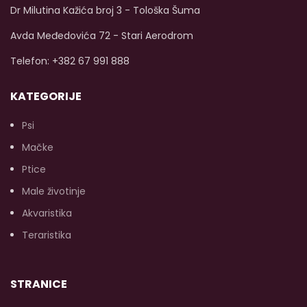
Uputstvo: Pritisnite
Dr Milutina Kažića broj 3 - Tološka Šuma
pumpu i utrljajte pjenu u
šape vašeg ljubimca.
Avda Međedovića 72 - Stari Aerodrom
Nježno četkajte oko
Telefon: +382 67 991 888
šapa za dubinsko
čišćenje.
KATEGORIJE
Obrišite peškirom ili
maramicom za njegu
Psi
Imajte na umu da je
silikonska četka
Mačke
odvojiva i da se može
Ptice
prati zasebno.
Male životinje
Akvaristika
Teraristika
STRANICE