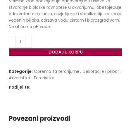
Veličina zrna obezbjeđuje odgovarajuće uslove za
stvaranje biološke ravnoteže u akvarijumu, obezbjeđuje
adekvatnu cirkulaciju, osvjetljenje i stabilizaciju korijenja
vodenih biljaka, održava vodu čistom i biorazgradivom.
Ne utiču na pH vode.
DODAJ U KORPU
Kategorije:
Oprema za terarijume
,
Dekoracije i pribor
,
Akvaristika
,
Teraristika
Podijelite:
Povezani proizvodi