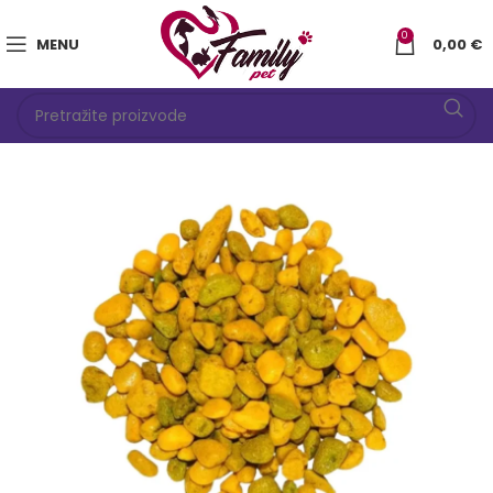
0
MENU
0,00
€