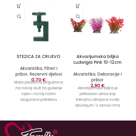
STEZICA ZA CRIJEVO
Akvarijumska biljka
P
Ludwigia Pink 10-12cm
Akvaristika
,
Filteri i
pribor
,
Rezervni djelovi
Akvaristika
,
Dekoracije i
A
0,70
€
pribor
Mala plastična prigušnica
2,90
€
na navoj služi za gušenje
Akvarijumska biljka je
cijevi i na taj način
prikladan ukras koji
osigurava potrebnu
trenutno oživljava svaki
regulaciju vazduha u
akvarijum.
U osnovi ima
akvarijumu.
keramički kamen koji
ćemo zakopati u šljunak
kako biljka ne bi plutala.
Ne
utiče na kvalitet vode, a
služiće i kao odlično