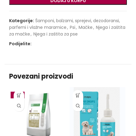
DODAJ U KORPU
Kategorije:
Šamponi, balzami, sprejevi, dezodoransi,
parfemi i vlažne maramice
,
Psi
,
Mačke
,
Njega i zaštita
za mačke
,
Njega i zaštita za pse
Podijelite:
Povezani proizvodi
-10%