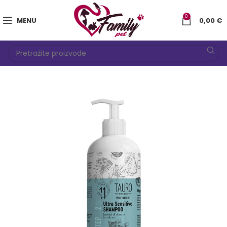
0
MENU
0,00
€