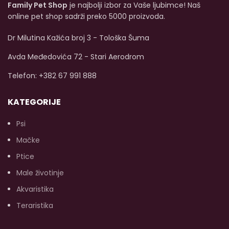
Family Pet Shop
je najbolji izbor za Vaše ljubimce! Naš
Smanjene količine
online pet shop sadrži preko 5000 proizvoda.
magnezijuma mogu
pomoći u izbjegavanju
stvaranja kristala
Dr Milutina Kažića broj 3 - Tološka Šuma
urolitijaze u mjehuru.
Avda Međedovića 72 - Stari Aerodrom
Esencijalne masne
kiseline su posebno
Telefon: +382 67 991 888
korisne za jačanje
imunološkog sistema,
održavanje glatke
KATEGORIJE
funkcije mozga, srca i
krvnih žila te
Psi
ublažavanje upala.
Mačke
Prirodni antioksidansi
mogu pomoći u
Ptice
održavanju prirodne
odbrane tijela.
Male životinje
Akvaristika
Teraristika