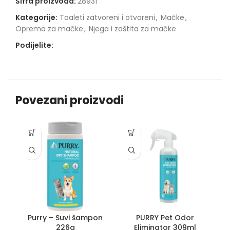
Šifra proizvoda:
28931
Kategorije:
Toaleti zatvoreni i otvoreni
,
Mačke
,
Oprema za mačke
,
Njega i zaštita za mačke
Podijelite:
Povezani proizvodi
Purry – Suvi šampon
PURRY Pet Odor
226g
Eliminator 309ml