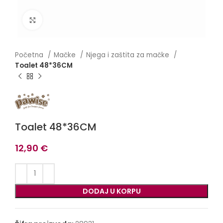
Click to enlarge
Početna
Mačke
Njega i zaštita za mačke
Toalet 48*36CM
Toalet 48*36CM
12,90
€
DODAJ U KORPU