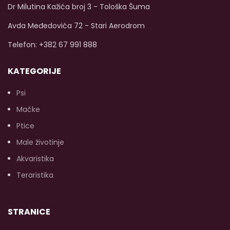
Dr Milutina Kažića broj 3 - Tološka Šuma
Avda Međedovića 72 - Stari Aerodrom
Telefon: +382 67 991 888
KATEGORIJE
Psi
Mačke
Ptice
Male životinje
Akvaristika
Teraristika
STRANICE