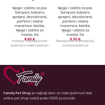
Njega i zaštita za pse
,
Njega i zaštita za pse
,
Šamponi, balzami,
Šamponi, balzami,
sprejevi, dezodoransi,
sprejevi, dezodoransi,
parfemi i vlažne
parfemi i vlažne
maramice
,
Mačke
,
maramice
,
Mačke
,
Njega i zaštita za
Njega i zaštita za
mačke
,
Psi
mačke
,
Psi
8,60
€
9,30
€
Funkcija: Čišćenje kućnih
Dezodorans/odstranjivač/sprej
ljubimaca mekim prahom
za kućne ljubimce
Family Pet Shop
je najbolji izbor za Vaše ljubimce! Naš
online pet shop sadrži preko 5000 proizvoda.