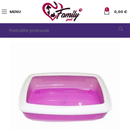
0
MENU
0,00
€