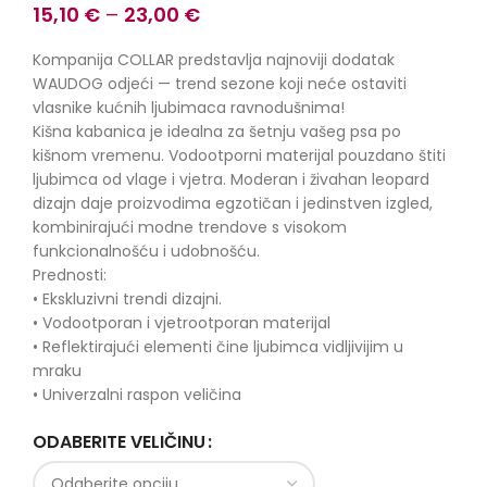
15,10
€
–
23,00
€
Kompanija COLLAR predstavlja najnoviji dodatak
WAUDOG odjeći — trend sezone koji neće ostaviti
vlasnike kućnih ljubimaca ravnodušnima!
Kišna kabanica je idealna za šetnju vašeg psa po
kišnom vremenu. Vodootporni materijal pouzdano štiti
ljubimca od vlage i vjetra. Moderan i živahan leopard
dizajn daje proizvodima egzotičan i jedinstven izgled,
kombinirajući modne trendove s visokom
funkcionalnošću i udobnošću.
Prednosti:
• Ekskluzivni trendi dizajni.
• Vodootporan i vjetrootporan materijal
• Reflektirajući elementi čine ljubimca vidljivijim u
mraku
• Univerzalni raspon veličina
ODABERITE VELIČINU