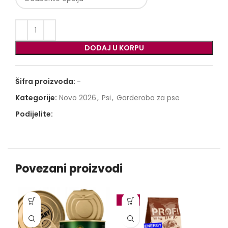
DODAJ U KORPU
Šifra proizvoda:
-
Kategorije:
Novo 2026
,
Psi
,
Garderoba za pse
Podijelite:
Povezani proizvodi
-10%
-1