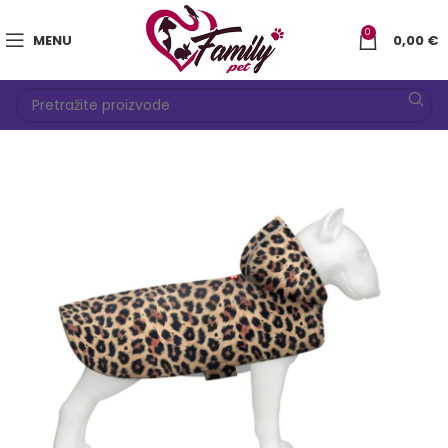
0
MENU
0,00
€