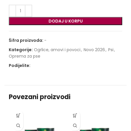
DODAJ U KORPU
Šifra proizvoda:
-
Kategorije:
Ogrlice, amovi i povoci
,
Novo 2026
,
Psi
,
Oprema za pse
Podijelite:
Povezani proizvodi
-1