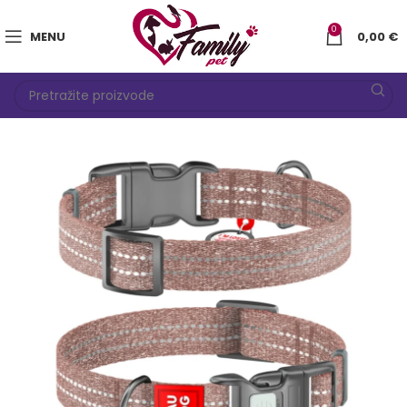
0
MENU
0,00
€