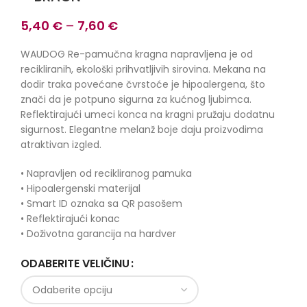
5,40
€
–
7,60
€
WAUDOG Re-pamučna kragna napravljena je od
recikliranih, ekološki prihvatljivih sirovina. Mekana na
dodir traka povećane čvrstoće je hipoalergena, što
znači da je potpuno sigurna za kućnog ljubimca.
Reflektirajući umeci konca na kragni pružaju dodatnu
sigurnost. Elegantne melanž boje daju proizvodima
atraktivan izgled.
• Napravljen od recikliranog pamuka
• Hipoalergenski materijal
• Smart ID oznaka sa QR pasošem
• Reflektirajući konac
• Doživotna garancija na hardver
ODABERITE VELIČINU