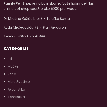
Family Pet Shop
je najbolji izbor za Vaše ljubimce! Naš
želudac vašeg psa i
p
podržava dug i zdrav
m
online pet shop sadrži preko 5000 proizvoda.
život.
Dostupna veličina
i 
od 400g.
Dr Milutina Kažića broj 3 - Tološka Šuma
k
Avda Međedovića 72 - Stari Aerodrom
pa
Telefon: +382 67 991 888
go
c
KATEGORIJE
Psi
Mačke
Ptice
Male životinje
Akvaristika
Teraristika