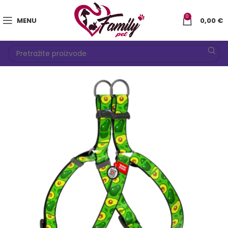
0
MENU
0,00
€