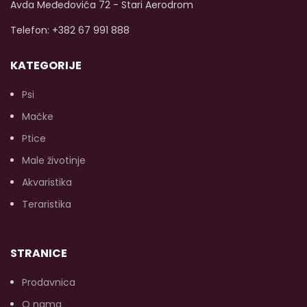
početka!
Dostupna
Avda Međedovića 72 - Stari Aerodrom
veličina od 400g.
Telefon: +382 67 991 888
KATEGORIJE
Psi
Mačke
Ptice
Male životinje
Akvaristika
Teraristika
STRANICE
Prodavnica
O nama