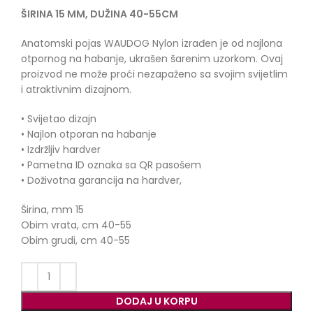
ŠIRINA 15 MM, DUŽINA 40-55CM
Anatomski pojas WAUDOG Nylon izrađen je od najlona
otpornog na habanje, ukrašen šarenim uzorkom. Ovaj
proizvod ne može proći nezapaženo sa svojim svijetlim
i atraktivnim dizajnom.
• Svijetao dizajn
• Najlon otporan na habanje
• Izdržljiv hardver
• Pametna ID oznaka sa QR pasošem
• Doživotna garancija na hardver,
Širina, mm 15
Obim vrata, cm 40-55
Obim grudi, cm 40-55
DODAJ U KORPU