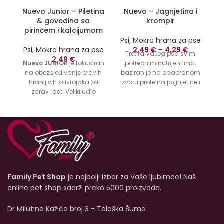
Nuevo Junior – Piletina
Nuevo – Jagnjetina i
& govedina sa
krompir
pirinčem i kalcijumom
Ps
Psi
,
Mokra hrana za pse
Psi
,
Mokra hrana za pse
2,49
€
–
4,29
€
Tretira Vašeg psa svim
g
2,49
€
Nuevo JUNIOR
je fokusiran
potrebnim nutrijentima,
m
na obezbjeđivanje pravih
baziran je na odabranom
hranljivih sastojaka za
izvoru proteina jagnjetine i
zdrav rast. Veliki udio
probavnih ugljikohidrata
i
svježe piletine i govedine
krompira.
Nuevo Lamb
je
sadrži bjelančevine mesa
potpuno izbalansirana
visoke biološke vrijednosti.
hrana za vašeg psa.
nuevo Chicken and Beef
mi
JUNIOR je uravnotežena
je
kompletna ishrana sa
pravilnim nivoom proteina,
masti, minerala i
Family Pet Shop
je najbolji izbor za Vaše ljubimce! Naš
vitamina. Formulisan je
da podrži imunitet i
online pet shop sadrži preko 5000 proizvoda.
pokretljivost vašeg psa.
Bez vještačkih boja, bez
Dr Milutina Kažića broj 3 - Tološka Šuma
aroma ili konzervansa od