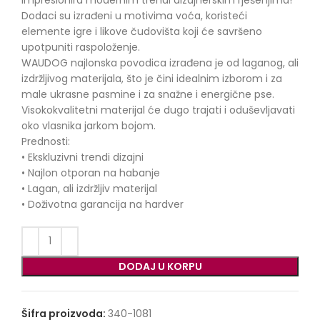
Dodaci su izrađeni u motivima voća, koristeći
elemente igre i likove čudovišta koji će savršeno
upotpuniti raspoloženje.
WAUDOG najlonska povodica izrađena je od laganog, ali
izdržljivog materijala, što je čini idealnim izborom i za
male ukrasne pasmine i za snažne i energične pse.
Visokokvalitetni materijal će dugo trajati i oduševljavati
oko vlasnika jarkom bojom.
Prednosti:
• Ekskluzivni trendi dizajni
• Najlon otporan na habanje
• Lagan, ali izdržljiv materijal
• Doživotna garancija na hardver
DODAJ U KORPU
Šifra proizvoda:
340-1081