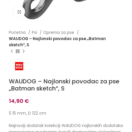
Click to enlarge
Početna
Psi
Oprema za pse
WAUDOG – Najlonski povodac za pse „Batman
sketch“, S
WAUDOG – Najlonski povodac za pse
„Batman sketch“, S
14,90
€
Š 15 mm, D 122 cm
Najnoviji dodatak kolekciji WAUDOG najlonskih dodataka
impresionira modernim trendi dizajnerskim rješenjima!