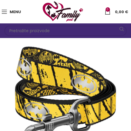
0
MENU
0,00
€