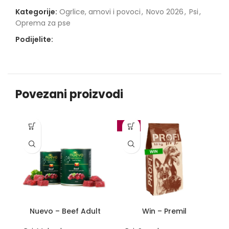
Kategorije:
Ogrlice, amovi i povoci
,
Novo 2026
,
Psi
,
Oprema za pse
Podijelite:
Povezani proizvodi
-10%
-1
Nuevo – Beef Adult
Win – Premil