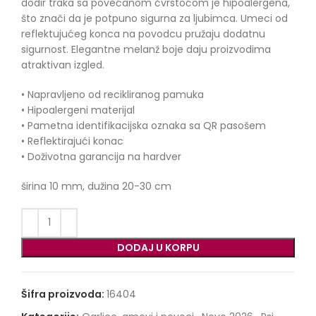
dodir traka sa povećanom čvrstoćom je hipoalergena,
što znači da je potpuno sigurna za ljubimca. Umeci od
reflektujućeg konca na povodcu pružaju dodatnu
sigurnost. Elegantne melanž boje daju proizvodima
atraktivan izgled.
• Napravljeno od recikliranog pamuka
• Hipoalergeni materijal
• Pametna identifikacijska oznaka sa QR pasošem
• Reflektirajući konac
• Doživotna garancija na hardver
širina 10 mm, dužina 20-30 cm
DODAJ U KORPU
Šifra proizvoda:
16404