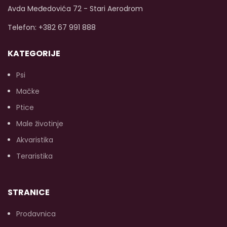
Avda Međedovića 72 - Stari Aerodrom
Telefon: +382 67 991 888
KATEGORIJE
Psi
Mačke
Ptice
Male životinje
Akvaristika
Teraristika
STRANICE
Prodavnica