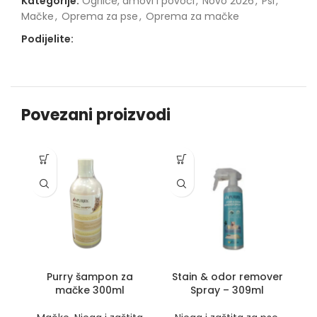
Kategorije:
Ogrlice, amovi i povoci
,
Novo 2026
,
Psi
,
Mačke
,
Oprema za pse
,
Oprema za mačke
Podijelite:
Povezani proizvodi
Purry šampon za
Stain & odor remover
Pe
mačke 300ml
Spray – 309ml
N