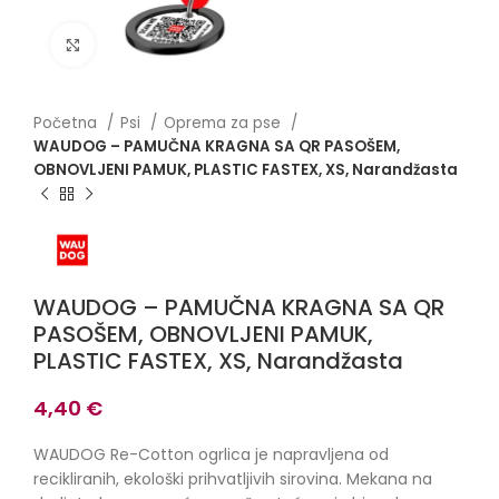
Click to enlarge
Početna
Psi
Oprema za pse
WAUDOG – PAMUČNA KRAGNA SA QR PASOŠEM,
OBNOVLJENI PAMUK, PLASTIC FASTEX, XS, Narandžasta
WAUDOG – PAMUČNA KRAGNA SA QR
PASOŠEM, OBNOVLJENI PAMUK,
PLASTIC FASTEX, XS, Narandžasta
4,40
€
WAUDOG Re-Cotton ogrlica je napravljena od
recikliranih, ekološki prihvatljivih sirovina. Mekana na