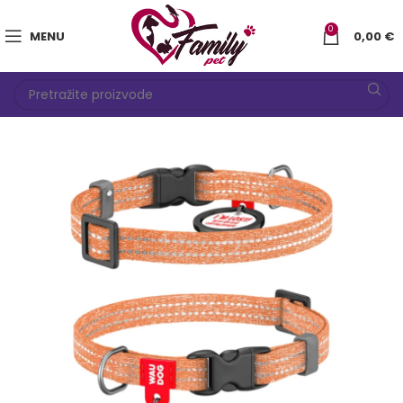
0
MENU
0,00
€