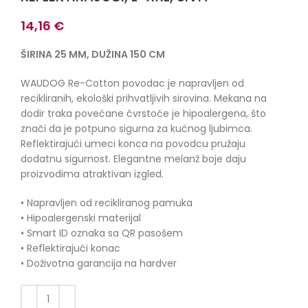
14,16
€
ŠIRINA 25 MM, DUŽINA 150 CM
WAUDOG Re-Cotton povodac je napravljen od
recikliranih, ekološki prihvatljivih sirovina. Mekana na
dodir traka povećane čvrstoće je hipoalergena, što
znači da je potpuno sigurna za kućnog ljubimca.
Reflektirajući umeci konca na povodcu pružaju
dodatnu sigurnost. Elegantne melanž boje daju
proizvodima atraktivan izgled.
• Napravljen od recikliranog pamuka
• Hipoalergenski materijal
• Smart ID oznaka sa QR pasošem
• Reflektirajući konac
• Doživotna garancija na hardver