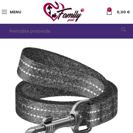
0
MENU
0,00
€