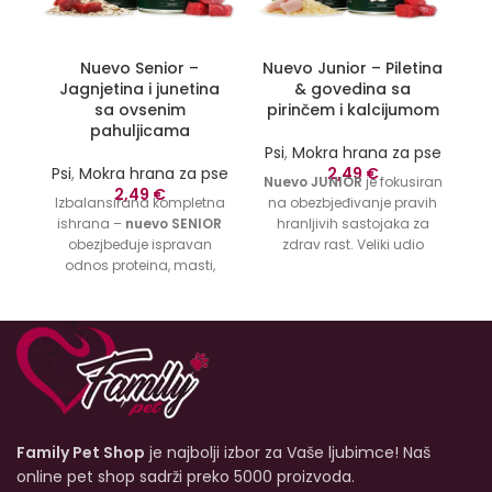
Nuevo Senior –
Nuevo Junior – Piletina
Jagnjetina i junetina
& govedina sa
sa ovsenim
pirinčem i kalcijumom
P
pahuljicama
za
Psi
,
Mokra hrana za pse
Psi
,
Mokra hrana za pse
2,49
€
Nuevo JUNIOR
je fokusiran
2,49
€
Izbalansirana kompletna
na obezbjeđivanje pravih
ishrana –
nuevo SENIOR
hranljivih sastojaka za
obezjbeđuje ispravan
zdrav rast. Veliki udio
odnos proteina, masti,
svježe piletine i govedine
Ml
ugljenih hidrata, minerala
sadrži bjelančevine mesa
V
i vitamina kako bi se
visoke biološke vrijednosti.
V
zadovoljile potrebe za
nuevo Chicken and Beef
h
ishranom starijih pasa.
JUNIOR je uravnotežena
o
Jagnjeće i juneće meso
kompletna ishrana sa
ka
najboljeg kvaliteta u
pravilnim nivoom proteina,
kombinaciji sa ovsenim
masti, minerala i
pahuljicama nježno je za
vitamina. Formulisan je
Family Pet Shop
je najbolji izbor za Vaše ljubimce! Naš
želudac vašeg psa i
da podrži imunitet i
o
podržava dug i zdrav
pokretljivost vašeg psa.
online pet shop sadrži preko 5000 proizvoda.