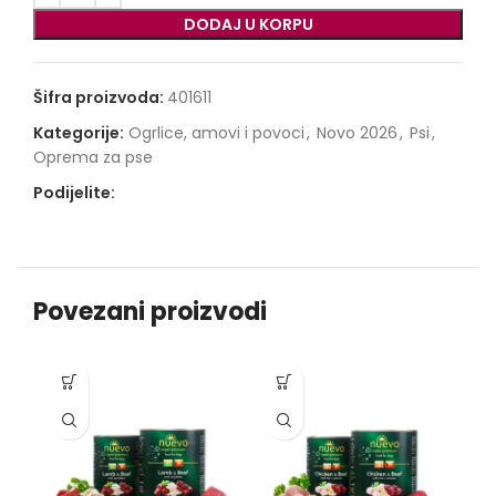
DODAJ U KORPU
Šifra proizvoda:
401611
Kategorije:
Ogrlice, amovi i povoci
,
Novo 2026
,
Psi
,
Oprema za pse
Podijelite:
Povezani proizvodi
-1