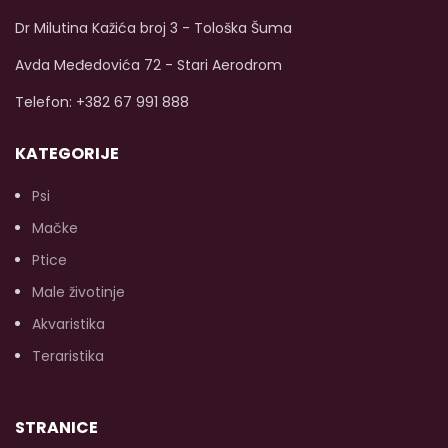
život.
Dostupna veličina
Bez vještačkih boja, bez
l
od 400g.
aroma ili konzervansa od
Dr Milutina Kažića broj 3 - Tološka Šuma
početka!
Dostupna
g
veličina od 400g.
Avda Međedovića 72 - Stari Aerodrom
Telefon: +382 67 991 888
KATEGORIJE
p
ma
Psi
m
Mačke
Ptice
Male životinje
s
Akvaristika
Teraristika
kv
na
STRANICE