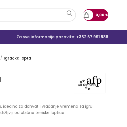
0,00
€
Za sve informacije pozovite:
+382 67 991 888
Igračka lopta
a
a, idealno za dohvat i vraćanje vremena za igru
zdržljiviji od obične teniske loptice