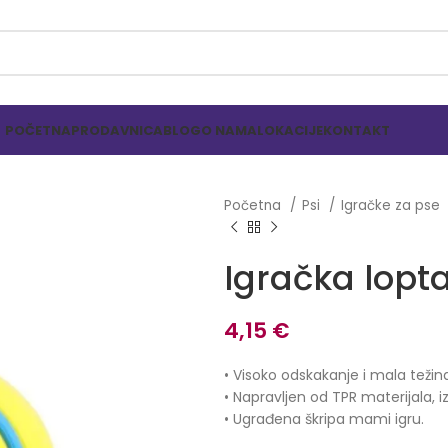
POČETNA
PRODAVNICA
BLOG
O NAMA
LOKACIJE
KONTAKT
Početna
Psi
Igračke za pse
Igračka lopt
4,15
€
• Visoko odskakanje i mala težin
​​• Napravljen od TPR materijala, i
• Ugrađena škripa mami igru.