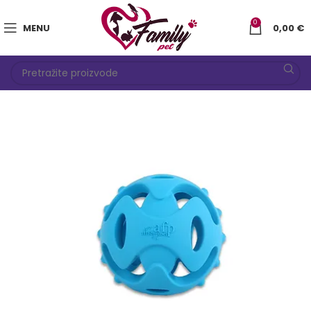
0
MENU
0,00
€