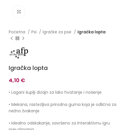
Click to enlarge
Početna
Psi
Igračke za pse
Igračka lopta
Igračka lopta
4,10
€
• Lagani šuplji dizajn za lako hvatanje i nošenje
• Mekana, rastezljiva prirodna guma koja je odlična za
nežno žvakanje
• Idealno odskakanje, savršeno za interaktivnu igru ​​
preuzimanja