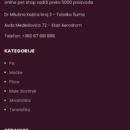
da podrži imunitet i
online pet shop sadrži preko 5000 proizvoda.
pokretljivost vašeg psa.
Bez vještačkih boja, bez
Dr Milutina Kažića broj 3 - Tološka Šuma
aroma ili konzervansa od
početka!
Dostupna
Avda Međedovića 72 - Stari Aerodrom
veličina od 400g.
Telefon: +382 67 991 888
KATEGORIJE
Psi
Mačke
Ptice
Male životinje
Akvaristika
Teraristika