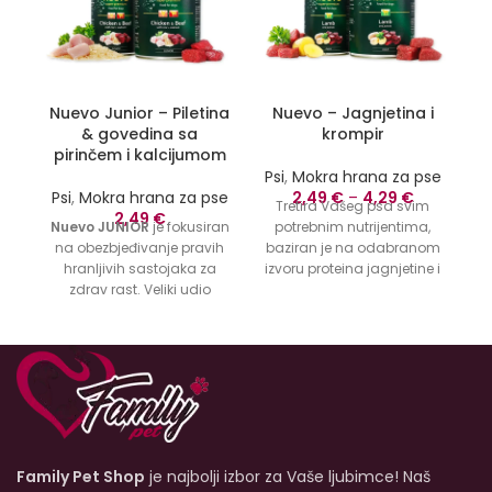
Nuevo Junior – Piletina
Nuevo – Jagnjetina i
N
& govedina sa
krompir
pirinčem i kalcijumom
Ps
Psi
,
Mokra hrana za pse
Psi
,
Mokra hrana za pse
2,49
€
–
4,29
€
Tretira Vašeg psa svim
2,49
€
Nuevo JUNIOR
je fokusiran
potrebnim nutrijentima,
na obezbjeđivanje pravih
baziran je na odabranom
id
hranljivih sastojaka za
izvoru proteina jagnjetine i
v
zdrav rast. Veliki udio
probavnih ugljikohidrata
j
svježe piletine i govedine
krompira.
Nuevo Lamb
je
p
sadrži bjelančevine mesa
potpuno izbalansirana
p
visoke biološke vrijednosti.
hrana za vašeg psa.
O
nuevo Chicken and Beef
JUNIOR je uravnotežena
kompletna ishrana sa
pravilnim nivoom proteina,
masti, minerala i
Family Pet Shop
je najbolji izbor za Vaše ljubimce! Naš
vitamina. Formulisan je