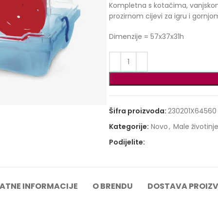
Kompletna s kotačima, vanjskom
prozirnom cijevi za igru ​​i gorn
Dimenzije = 57x37x31h
Šifra proizvoda:
230201X64560
Kategorije:
Novo
,
Male životinj
Podijelite:
ATNE INFORMACIJE
O BRENDU
DOSTAVA PROIZ