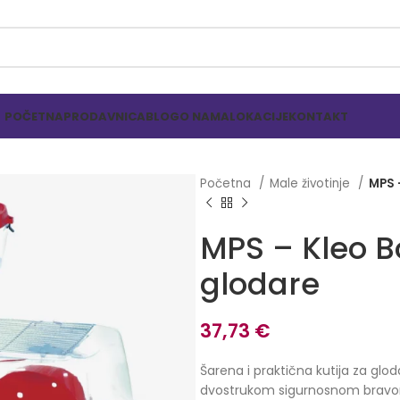
POČETNA
PRODAVNICA
BLOG
O NAMA
LOKACIJE
KONTAKT
Početna
Male životinje
MPS –
MPS – Kleo Bo
glodare
37,73
€
Šarena i praktična kutija za glo
dvostrukom sigurnosnom bravo