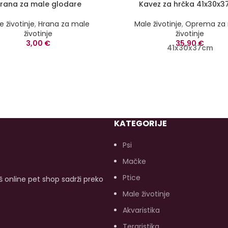
rana za male glodare
Kavez za hrčka 41x30x
e životinje
,
Hrana za male
Male životinje
,
Oprema za
životinje
životinje
3,00
€
35,90
€
41x30x37cm
KATEGORIJE
Psi
Mačke
Ptice
aš online pet shop sadrži preko
Male životinje
Akvaristika
Teraristika