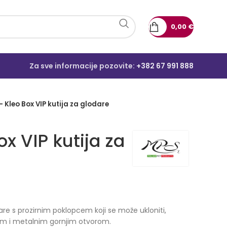
0,00
€
Za sve informacije pozovite:
+382 67 991 888
 Kleo Box VIP kutija za glodare
x VIP kutija za
dare s prozirnim poklopcem koji se može ukloniti,
m i metalnim gornjim otvorom.