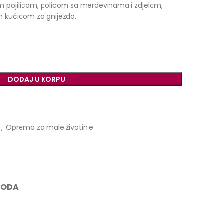
 pojilicom, policom sa merdevinama i zdjelom,
jom kućicom za gnijezdo.
DODAJ U KORPU
e
,
Oprema za male životinje
VODA