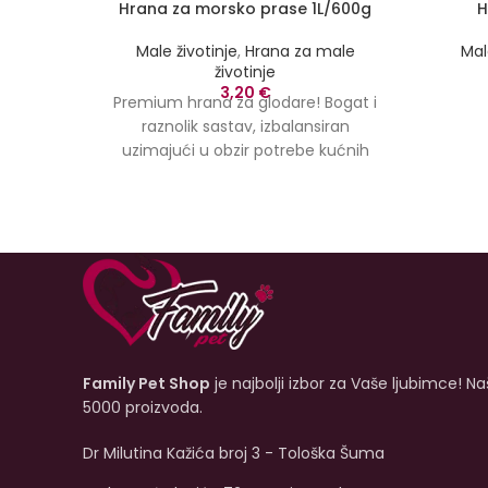
Hrana za morsko prase 1L/600g
H
Male životinje
,
Hrana za male
Mal
životinje
3,20
€
Premium hrana za glodare! Bogat i
raznolik sastav, izbalansiran
uzimajući u obzir potrebe kućnih
ljubimaca!
Family Pet Shop
je najbolji izbor za Vaše ljubimce! N
5000 proizvoda.
Dr Milutina Kažića broj 3 - Tološka Šuma