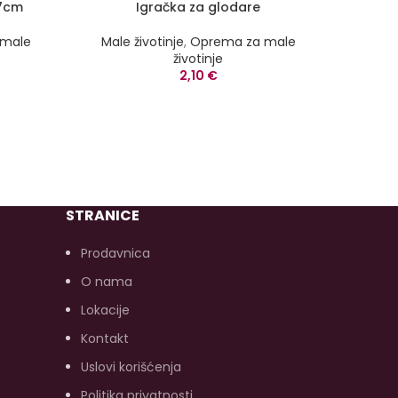
37cm
Igračka za glodare
 male
Male životinje
,
Oprema za male
Male 
životinje
2,10
€
STRANICE
Prodavnica
O nama
Lokacije
Kontakt
Uslovi korišćenja
Politika privatnosti