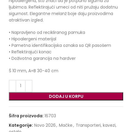
hipoalergena, što znači da je potpuno sigurna za
ljubimca. Reflektirajući umeci od niti pružaju dodatnu
sigurnost. Elegantne melanž boje daju proizvodima
atraktivan izgled.
• Napravljeno od recikliranog pamuka
• Hipoalergeni materijal
• Pametna identifikacijska oznaka sa QR pasošem
• Reflektirajući konac
• Doživotna garancija na hardver
Š 10 mm, A=B 30-40 cm
DODAJ U KORPU
Šifra proizvoda:
16703
Kategorije:
Novo 2026
,
Mačke
,
Transporteri, kavezi,
ostalo