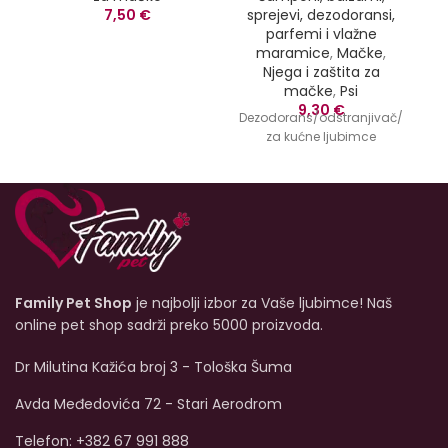
7,50
€
sprejevi, dezodoransi,
parfemi i vlažne
maramice
,
Mačke
,
Njega i zaštita za
mačke
,
Psi
9,30
€
Dezodorans/odstranjivač/sprej
za kućne ljubimce
Family Pet Shop
je najbolji izbor za Vaše ljubimce! Naš
online pet shop sadrži preko 5000 proizvoda.
Dr Milutina Kažića broj 3 - Tološka Šuma
Avda Međedovića 72 - Stari Aerodrom
Telefon: +382 67 991 888