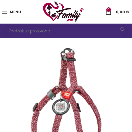
0
MENU
0,00
€