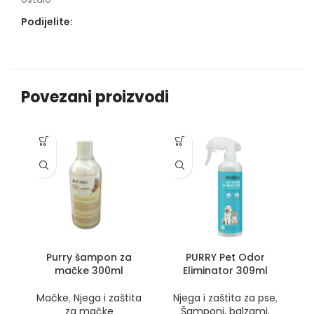
Podijelite:
Povezani proizvodi
Purry šampon za
PURRY Pet Odor
mačke 300ml
Eliminator 309ml
Mačke
,
Njega i zaštita
Njega i zaštita za pse
,
za mačke
Šamponi, balzami,