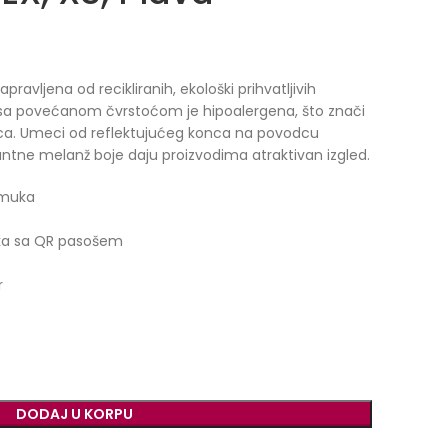
avljena od recikliranih, ekološki prihvatljivih
a sa povećanom čvrstoćom je hipoalergena, što znači
mca. Umeci od reflektujućeg konca na povodcu
antne melanž boje daju proizvodima atraktivan izgled.
amuka
aka sa QR pasošem
r
DODAJ U KORPU