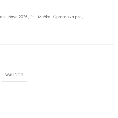
voci
,
Novo 2026
,
Psi
,
Mačke
,
Oprema za pse
,
WAU DOG