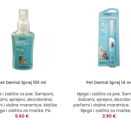
Pet Dental Sprej 100 ml
Pet Dental Sprej 14 m
 i zaštita za pse
,
Šamponi,
Njega i zaštita za pse
,
Šam
ami, sprejevi, dezodoransi,
balzami, sprejevi, dezodor
i i vlažne maramice
,
Mačke
,
parfemi i vlažne maramice
,
ga i zaštita za mačke
,
Psi
Njega i zaštita za mačke
5,60
€
2,90
€