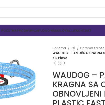
POČETNA
PRODAVNICA
BLOG
O NAMA
LOKACIJE
KONTAKT
Početna
Psi
Oprema za ps
WAUDOG – PAMUČNA KRAGNA SA 
XS, Plava
WAUDOG – 
KRAGNA SA 
OBNOVLJENI
PLASTIC FAST