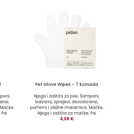
l
Pet Glove Wipes – 7 komada
Purry
poni,
Njega i zaštita za pse
,
Šamponi,
ansi,
balzami, sprejevi, dezodoransi,
Njega
Mačke
,
parfemi i vlažne maramice
,
Mačke
,
balz
,
Psi
Njega i zaštita za mačke
,
Psi
parfem
4,68
€
Nje
Purr
izv