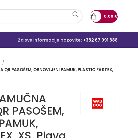
0,00
€
Za sve informacije pozovite:
+382 67 991 888
e
QR PASOŠEM, OBNOVLJENI PAMUK, PLASTIC FASTEX,
PAMUČNA
QR PASOŠEM,
 PAMUK,
EX, XS, Plava