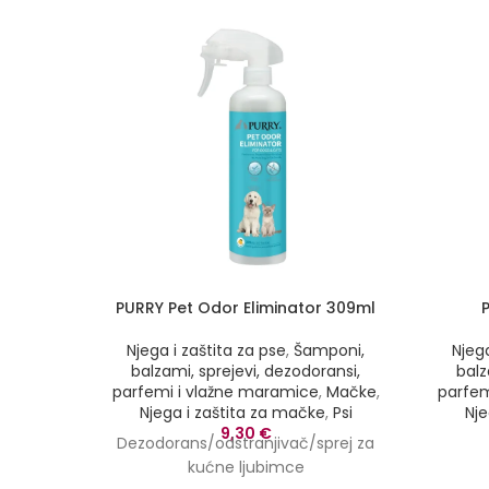
PURRY Pet Odor Eliminator 309ml
Njega i zaštita za pse
,
Šamponi,
Njega
balzami, sprejevi, dezodoransi,
balz
parfemi i vlažne maramice
,
Mačke
,
parfem
Njega i zaštita za mačke
,
Psi
Nje
9,30
€
Dezodorans/odstranjivač/sprej za
kućne ljubimce