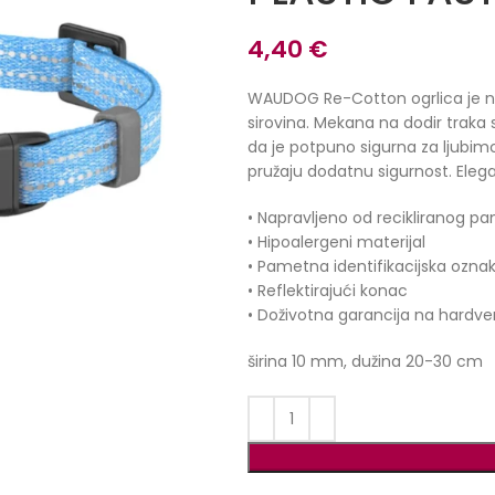
4,40
€
WAUDOG Re-Cotton ogrlica je napr
sirovina. Mekana na dodir trak
da je potpuno sigurna za ljubi
pružaju dodatnu sigurnost. Eleg
• Napravljeno od recikliranog p
• Hipoalergeni materijal
• Pametna identifikacijska ozn
• Reflektirajući konac
• Doživotna garancija na hardve
širina 10 mm, dužina 20-30 cm